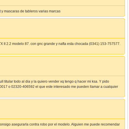
lt y mascaras de tableros varias marcas
X II 2.2 modelo 87. con gnc grande y nafta esta chocada (0341) 153-757577.
l titular todo al dia y la quiero vender xq tengo q hacer mi ksa. Y pido
0017 o 02320-406592 el que este interesado me pueden llamar a cualquier
consigo asegurarla contra robo por el modelo. Alguien me puede recomendar