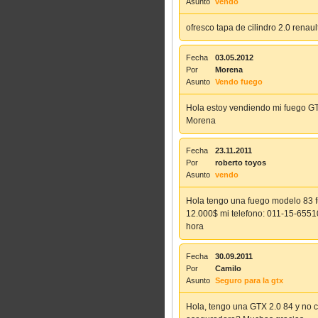
Asunto
vendo
ofresco tapa de cilindro 2.0 renau
Fecha
03.05.2012
Por
Morena
Asunto
Vendo fuego
Hola estoy vendiendo mi fuego GT
Morena
Fecha
23.11.2011
Por
roberto toyos
Asunto
vendo
Hola tengo una fuego modelo 83 ful
12.000$ mi telefono: 011-15-6551
hora
Fecha
30.09.2011
Por
Camilo
Asunto
Seguro para la gtx
Hola, tengo una GTX 2.0 84 y no 