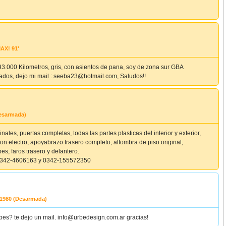
AX! 91'
3.000 Kilometros, gris, con asientos de pana, soy de zona sur GBA
esados, dejo mi mail : seeba23@hotmail.com, Saludos!!
esarmada)
inales, puertas completas, todas las partes plasticas del interior y exterior,
on electro, apoyabrazo trasero completo, alfombra de piso original,
es, faros trasero y delantero.
: 0342-4606163 y 0342-155572350
1980 (Desarmada)
lpes? te dejo un mail. info@urbedesign.com.ar gracias!