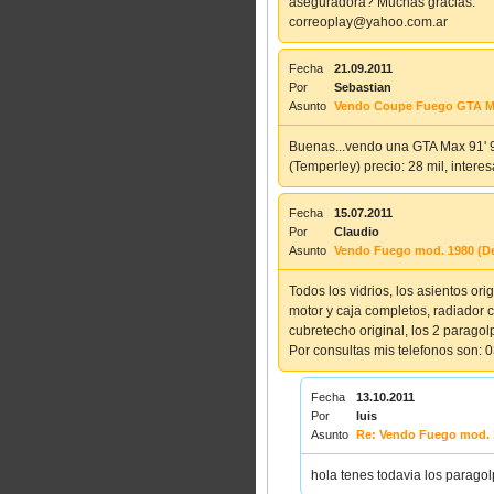
aseguradora? Muchas gracias.
correoplay@yahoo.com.ar
Fecha
21.09.2011
Por
Sebastian
Asunto
Vendo Coupe Fuego GTA M
Buenas...vendo una GTA Max 91' 9
(Temperley) precio: 28 mil, inter
Fecha
15.07.2011
Por
Claudio
Asunto
Vendo Fuego mod. 1980 (D
Todos los vidrios, los asientos orig
motor y caja completos, radiador c
cubretecho original, los 2 paragolp
Por consultas mis telefonos son
Fecha
13.10.2011
Por
luis
Asunto
Re: Vendo Fuego mod. 
hola tenes todavia los parago