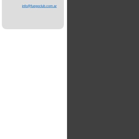
info@fue
goclub.c
om.ar