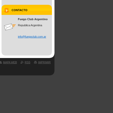
CONTACTO
Fuego Club Argentino
Republica Argentina
info@fue
goclub.c
om.ar
MAPA WEB
RSS
IMPRIMIR