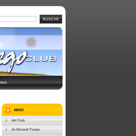
BUSCAR
INKS
MENÚ
del Club
de Renault Fuego