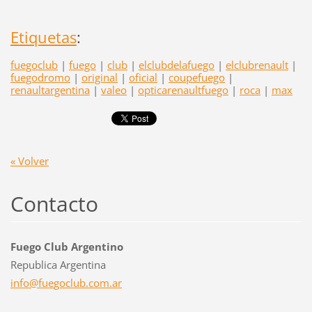
Etiquetas
:
fuegoclub
|
fuego
|
club
|
elclubdelafuego
|
elclubrenault
|
fuegodromo
|
original
|
oficial
|
coupefuego
|
renaultargentina
|
valeo
|
opticarenaultfuego
|
roca
|
max
« Volver
Contacto
Fuego Club Argentino
Republica Argentina
info@fue
goclub.c
om.ar