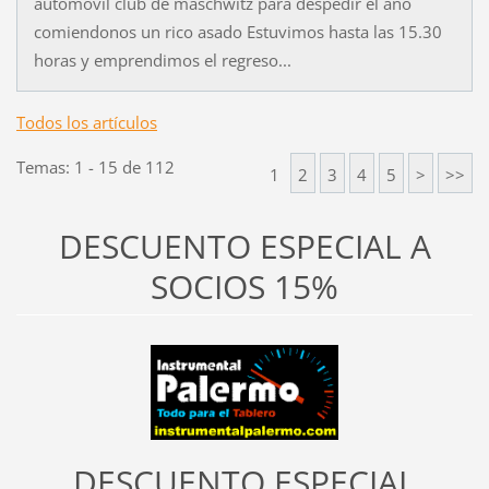
automovil club de maschwitz para despedir el año
comiendonos un rico asado Estuvimos hasta las 15.30
horas y emprendimos el regreso...
Todos los artículos
Temas: 1 - 15 de 112
1
2
3
4
5
>
>>
DESCUENTO ESPECIAL A
SOCIOS 15%
DESCUENTO ESPECIAL