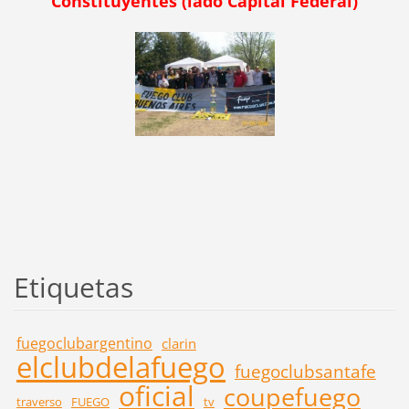
Constituyentes (lado Capital Federal)
Etiquetas
fuegoclubargentino
clarin
elclubdelafuego
fuegoclubsantafe
oficial
coupefuego
traverso
FUEGO
tv