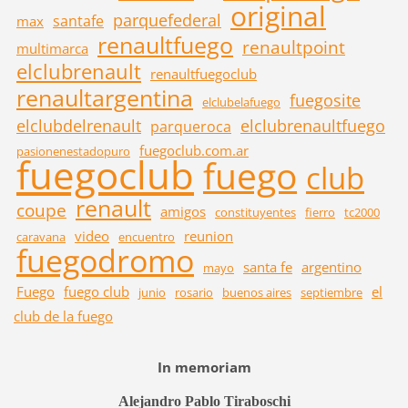
original
parquefederal
santafe
max
renaultfuego
renaultpoint
multimarca
elclubrenault
renaultfuegoclub
renaultargentina
fuegosite
elclubelafuego
elclubdelrenault
elclubrenaultfuego
parqueroca
fuegoclub.com.ar
pasionenestadopuro
fuegoclub
fuego
club
renault
coupe
amigos
constituyentes
fierro
tc2000
video
reunion
caravana
encuentro
fuegodromo
santa fe
argentino
mayo
Fuego
fuego club
el
junio
rosario
buenos aires
septiembre
club de la fuego
In memoriam
Alejandro Pablo Tiraboschi